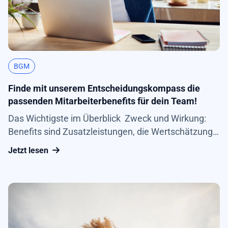
BGM
Finde mit unserem Entscheidungskompass die
passenden Mitarbeiterbenefits für dein Team!
Das Wichtigste im Überblick Zweck und Wirkung:
Benefits sind Zusatzleistungen, die Wertschätzung
ausdrücken. Sie stärken das Employer Branding und
Jetzt lesen
erhöhen die Mitarbeiterbindung. Vorteile für
Arbeitgebende: Durch Benefits gewinnen
Arbeitgebende neue Fachkräfte, motivierte und
gesunde Beschäftigte sowie ein besseres
Betriebsklima. Der...