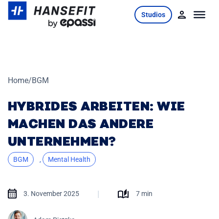
Skip
Studios
to
content
Home
/
BGM
HYBRIDES ARBEITEN: WIE
MACHEN DAS ANDERE
UNTERNEHMEN?
BGM
Mental Health
,
|
3. November 2025
7 min