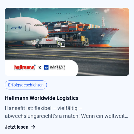
passenden Schutz. Nicole Schauer ist bei der
Versicherung im Rechnungswesen tätig, und setzt
sich aktiv in...
Erfolgsgeschichten
Hellmann Worldwide Logistics
Hansefit ist: flexibel – vielfältig –
abwechslungsreichIt’s a match! Wenn ein weltweit
aktives Logistikunternehmen wie Hellmann
Jetzt lesen
Worldwide Logistics seinen Mitarbeitenden ein