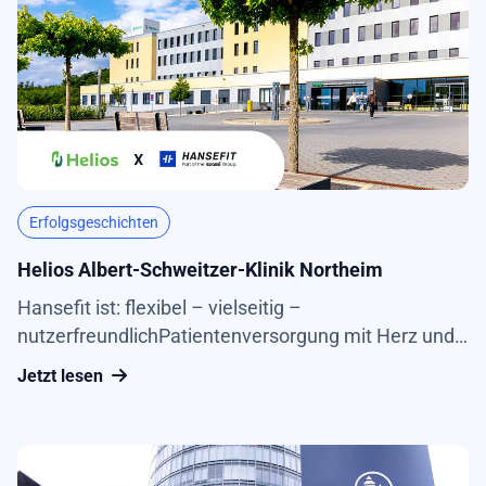
Erfolgsgeschichten
Helios Albert-Schweitzer-Klinik Northeim
Hansefit ist: flexibel – vielseitig –
nutzerfreundlichPatientenversorgung mit Herz und
Seele 210 Betten und zehn Fachabteilungen bietet
Jetzt lesen
die Klinik.In der Helios Albert-Schweitzer-Klinik
Northeim sind die Mitarbeitenden täglich hohen
Belastungen ausgesetzt. Jährlich versorgen rund
550 engagierte Beschäftigte über 25.000 Patienten