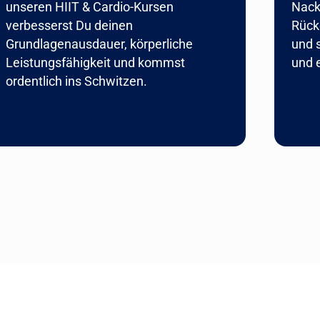
unseren HIIT & Cardio-Kursen
Nack
verbesserst Du deinen
Rück
Grundlagenausdauer, körperliche
und s
Leistungsfähigkeit und kommst
und 
ordentlich ins Schwitzen.