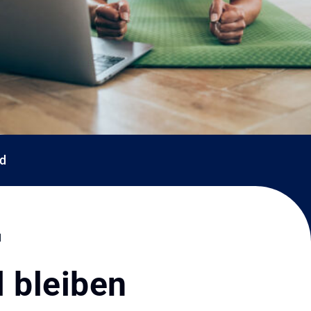
d
N
l bleiben