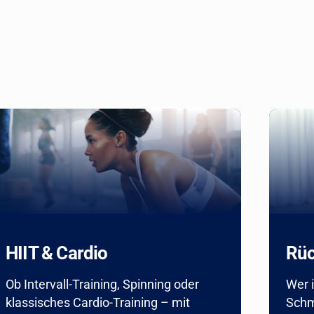
HIIT & Cardio
Rüc
Ob Intervall-Training, Spinning oder
Wer i
klassisches Cardio-Training – mit
Schm