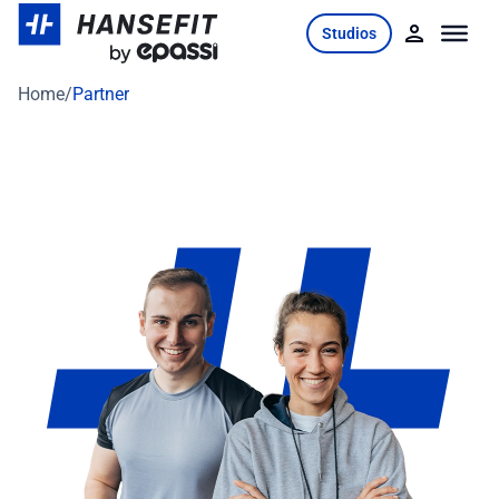
Skip
Studios
to
content
Home
/
Partner