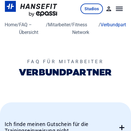
Skip
Studios
to
content
Home
/
FAQ –
/
Mitarbeiter
/
Fitness
/
Verbundpartne
Übersicht
Network
FAQ FÜR MITARBEITER
VERBUNDPARTNER
Ich finde meinen Gutschein für die
Trainingseinweisung nicht.