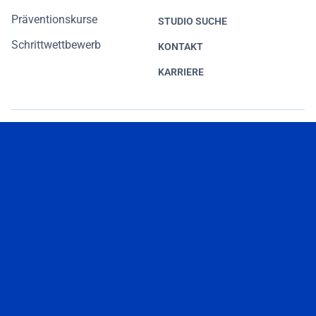
Präventionskurse
STUDIO SUCHE
Schrittwettbewerb
KONTAKT
KARRIERE
Impressum
Datenschutz
Nutzungsbedingungen
Barrierefreiheit
Verhaltenskodex für Geschäftspartner
Copyright © Hansefit 2026