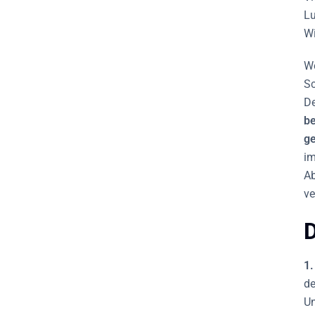
Lu
Wi
We
Sc
De
be
ge
im
Ab
ve
D
1.
de
Un