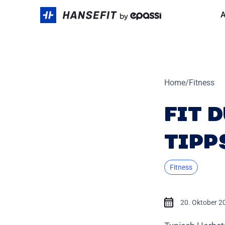
Skip
A
to
content
Home
/
Fitness
FIT 
TIPP
Fitness
20. Oktober 2