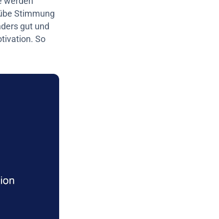
ge werden
trübe Stimmung
nders gut und
tivation. So