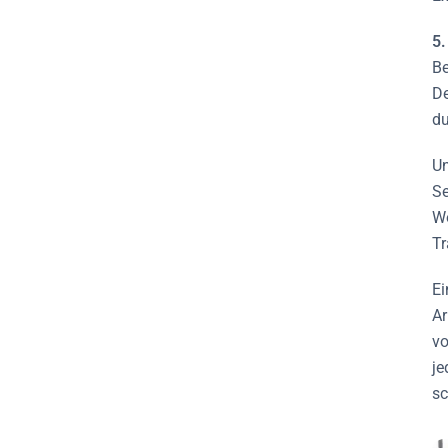
5.
Be
De
du
Un
Se
Wo
Tr
Ei
Ar
vo
je
sc