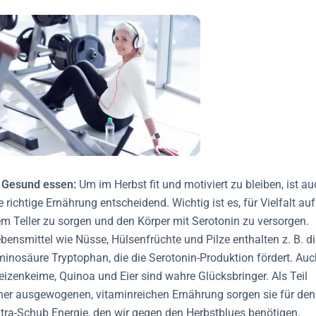
 Gesund essen:
Um im Herbst fit und motiviert zu bleiben, ist a
e richtige Ernährung entscheidend. Wichtig ist es, für Vielfalt auf
m Teller zu sorgen und den Körper mit Serotonin zu versorgen.
bensmittel wie Nüsse, Hülsenfrüchte und Pilze enthalten z. B. di
inosäure Tryptophan, die die Serotonin-Produktion fördert. Auc
izenkeime, Quinoa und Eier sind wahre Glücksbringer. Als Teil
ner ausgewogenen, vitaminreichen Ernährung sorgen sie für den
tra-Schub Energie, den wir gegen den Herbstblues benötigen.