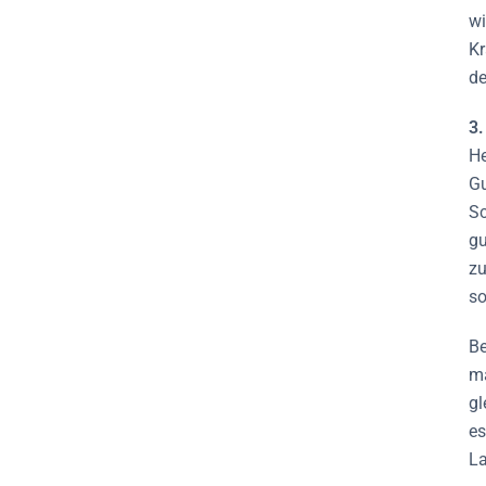
wi
Kr
de
3.
He
Gu
Sc
gu
zu
so
Be
ma
gl
es
La