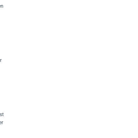
en
r
st
er