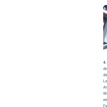
4.
di
de
Le
Am
We
ei
Ex