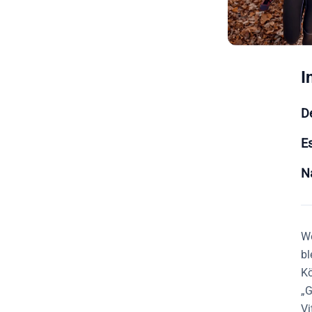
I
D
E
Na
We
bl
Kö
„G
Vi