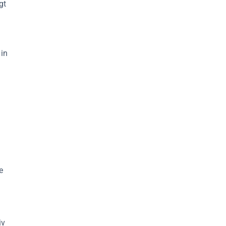
gt
 in
e
iv