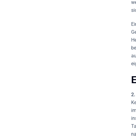
we
si
Ei
Ge
He
be
au
ei
E
2.
Ke
im
in
Ta
na