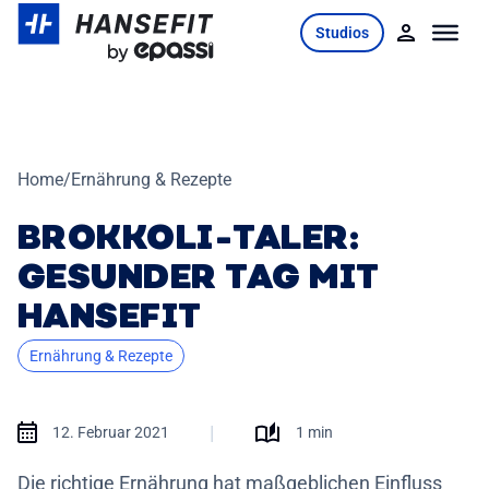
Skip
Studios
to
content
Home
/
Ernährung & Rezepte
BROKKOLI-TALER:
GESUNDER TAG MIT
HANSEFIT
Ernährung & Rezepte
|
12. Februar 2021
1 min
Die richtige Ernährung hat maßgeblichen Einfluss