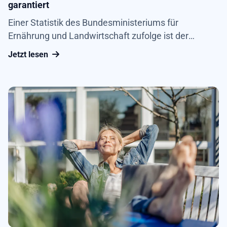
garantiert
Einer Statistik des Bundesministeriums für
Ernährung und Landwirtschaft zufolge ist der
Verzehr von Gemüse in Deutschland zwar immer
Jetzt lesen
noch ordentlich. Zuletzt war er allerdings etwas
zurückgegangen. Im Wirtschaftsjahr 2018/19 lag
der durchschnittliche Verzehr pro Kopf bei 96,9
Kilogramm. Das waren rund 7,5 Kilogramm
weniger...