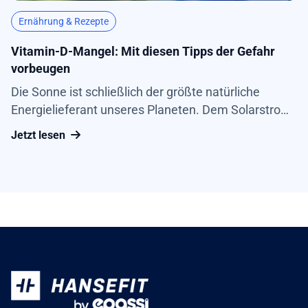
Ernährung & Rezepte
Vitamin-D-Mangel: Mit diesen Tipps der Gefahr
vorbeugen
Die Sonne ist schließlich der größte natürliche
Energielieferant unseres Planeten. Dem Solarstrom
durch Photovoltaikanlagen wird deshalb Anfang Mai
Jetzt lesen
eine besondere Aufmerksamkeit geschenkt. Dabei
wird häufig vergessen, welch großen Einfluss die
Sonne und das Sonnenlicht auch auf die
körpereigenen Energiereserven hat....