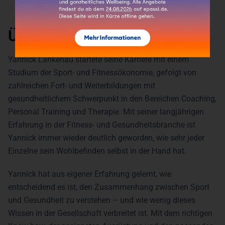
Über den Speaker
Yannick Lankenau startete seine Karriere mit einem
Studium der Sport- und Fitnessökonomie, gefolgt von
zahlreichen Fort- und Weiterbildungen mit
gesundheitlichem Schwerpunkt in den Bereichen Coaching,
Personal Training und Therapie. Mit seiner langjährigen
Erfahrung in der Fitness- und Gesundheitsbranche ist
Yannick immer wieder deutlich geworden, wie sehr jeder
Einzelne sein Wohlbefinden selbst in der Hand hat.
Yannick hat aus eigener Erfahrung gelernt, wie
entscheidend es ist, den Zusammenhang zwischen Sport
und Gesundheit zu verstehen – und wie wenig dieses
Wissen in der Gesellschaft verbreitet ist. Mit dem richtigen