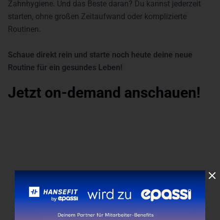
Zahnhygiene. Und das Beste daran? Du kannst jederzeit
starten, ohne großen Zeitaufwand oder komplizierte
Routinen.
Schaue direkt rein und starte noch heute deine neue
Routine für ein gesundes Leben!
Jetzt on-demand anschauen!