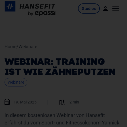
Skip
Studios
to
content
Home
/
Webinare
WEBINAR: TRAINING
IST WIE ZÄHNEPUTZEN
Webinare
|
19. Mai 2025
2 min
In diesem kostenlosen Webinar von Hansefit
erfährst du vom Sport- und Fitnessökonom Yannick