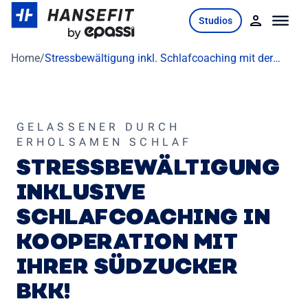
Skip
Studios
to
content
Home
/
Stressbewältigung inkl. Schlafcoaching mit der
Südzucker BKK
GELASSENER DURCH
ERHOLSAMEN SCHLAF
STRESSBEWÄLTIGUNG
INKLUSIVE
SCHLAFCOACHING IN
KOOPERATION MIT
IHRER SÜDZUCKER
BKK!