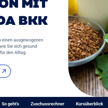
ON MIT
DA BKK
ch einen ausgewogenen
 wie Sie sich gesund
ür den Alltag.
n
So geht's
Zuschussrechner
Kursüberblick