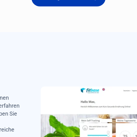
inen
erfahren
ben Sie
reiche