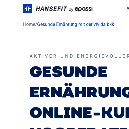
Skip
A
to
content
Home
/
Gesunde Ernährung mit der vivida bkk
AKTIVER UND ENERGIEVOLLE
GESUNDE
ERNÄHRUN
ONLINE-KU