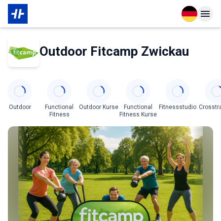
Open langu
Open n
Das Wichtigste zur Mitgliedschaft
Über den Partner
Outdoor Fitcamp Zwickau
Categories
Outdoor
Functional
Outdoor Kurse
Functional
Fitnessstudio
Crosstr
Fitness
Fitness Kurse