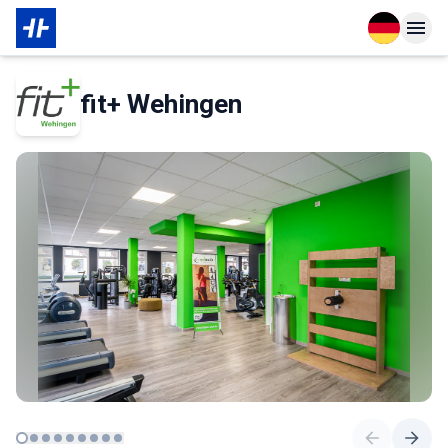
Open langu
Open n
Über den Partner
fit+ Wehingen