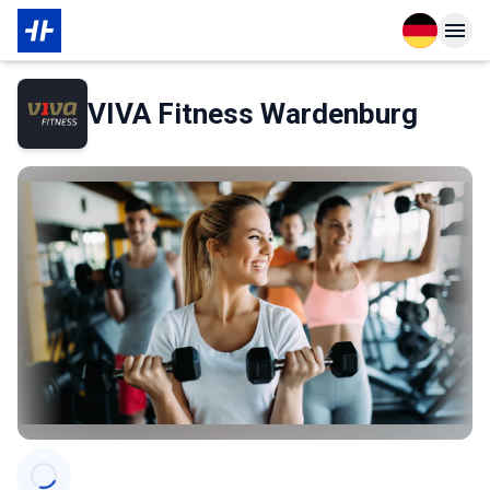
Open langu
Open n
Das Wichtigste zur Mitgliedschaft
VIVA Fitness Wardenburg
Categories