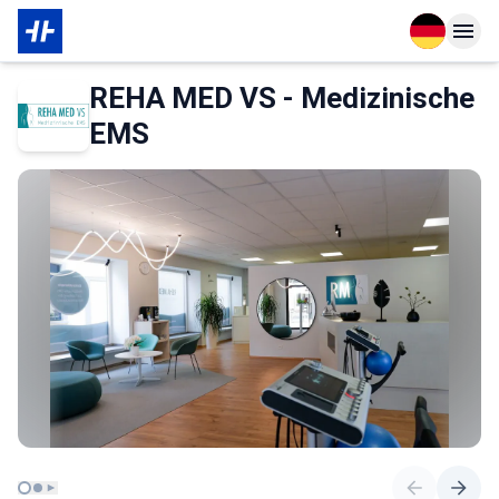
Open langu
Open n
Das Wichtigste zur Mitgliedschaft
Über den Partner
REHA MED VS - Medizinische
EMS