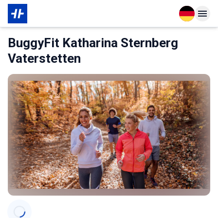
Open langu
Open n
Das Wichtigste zur Mitgliedschaft
BuggyFit Katharina Sternberg
Vaterstetten
Categories