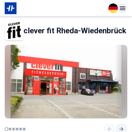
Open langu
Open n
Über den Partner
clever fit Rheda-Wiedenbrück