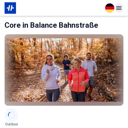
Open langu
Open n
Das Wichtigste zur Mitgliedschaft
Core in Balance Bahnstraße
Categories
Outdoor