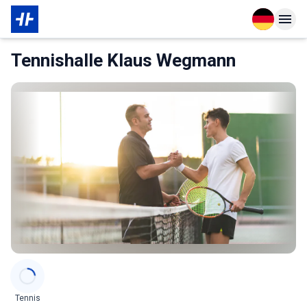
Open langu
Open n
Das Wichtigste zur Mitgliedschaft
Tennishalle Klaus Wegmann
Categories
Tennis