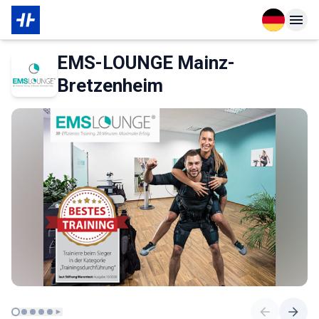
Open langu
Open n
Das Wichtigste zur Mitgliedschaft
Über den Partner
EMS-LOUNGE Mainz-
Bretzenheim