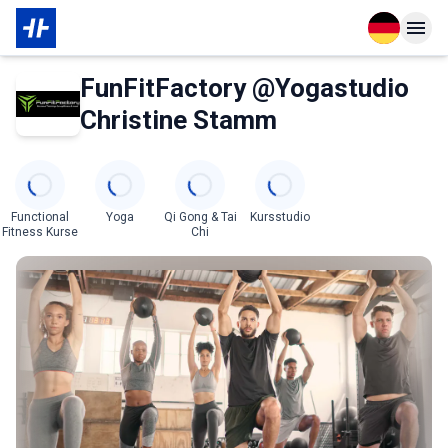
Open langu
Open n
Über den Partner
FunFitFactory @Yogastudio
Christine Stamm
Categories
Functional
Yoga
Qi Gong & Tai
Kursstudio
Fitness Kurse
Chi