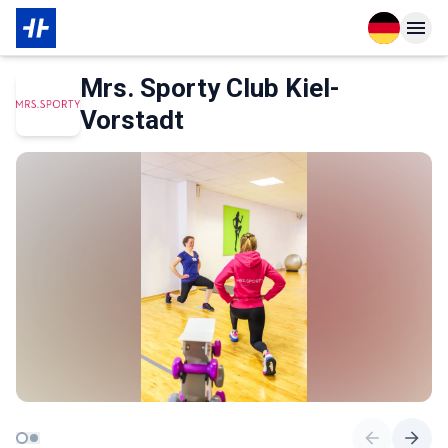
Open langu
Open n
Das Wichtigste zur Mitgliedschaft
Über den Partner
Mrs. Sporty Club Kiel-
Vorstadt