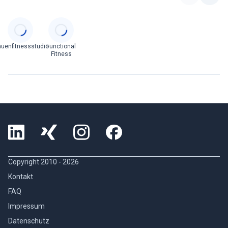
Categories
auenfitnessstudio
Functional
Fitness
Copyright 2010 -
2026
Kontakt
FAQ
Impressum
Datenschutz