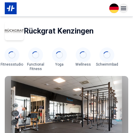
Open langu
Open n
Das Wichtigste zur Mitgliedschaft
Über den Partner
Rückgrat Kenzingen
Categories
Fitnessstudio
Functional
Yoga
Wellness
Schwimmbad
Fitness