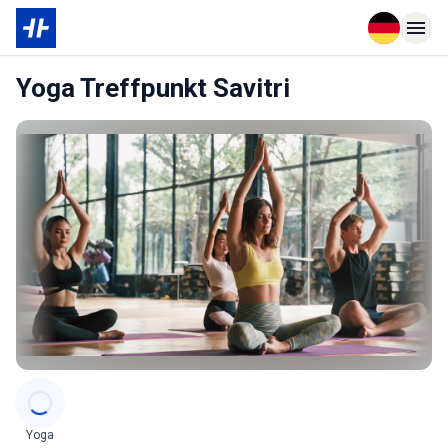
Open langu
Open n
Yoga Treffpunkt Savitri
Categories
Yoga