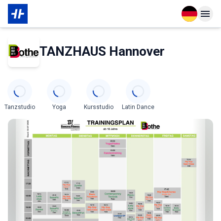
Open langu
Open n
Über den Partner
TANZHAUS Hannover
Categories
Tanzstudio
Yoga
Kursstudio
Latin Dance