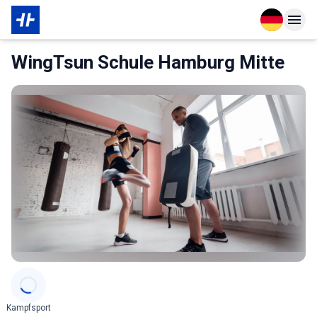
Open langu
Open n
Das Wichtigste zur Mitgliedschaft
WingTsun Schule Hamburg Mitte
Categories
Kampfsport