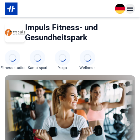
Open langu
Open n
Das Wichtigste zur Mitgliedschaft
Über den Partner
Impuls Fitness- und
Gesundheitspark
Categories
Fitnessstudio
Kampfsport
Yoga
Wellness