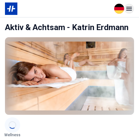
Open langu
Open n
Aktiv & Achtsam - Katrin Erdmann
Categories
Wellness