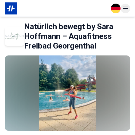
Open langu
Open n
Über den Partner
Natürlich bewegt by Sara
Hoffmann – Aquafitness
Freibad Georgenthal