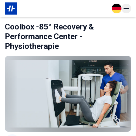
Open langu
Open n
Das Wichtigste zur Mitgliedschaft
Coolbox -85° Recovery &
Performance Center -
Physiotherapie