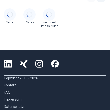
Categories
Yoga
Pilates
Functional
Fitness Kurse
Copyright 2010 -
2026
Kontakt
FAQ
Impressum
Datenschutz