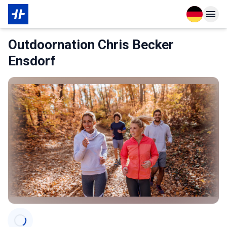
Open langu
Open n
Das Wichtigste zur Mitgliedschaft
Outdoornation Chris Becker
Ensdorf
Categories