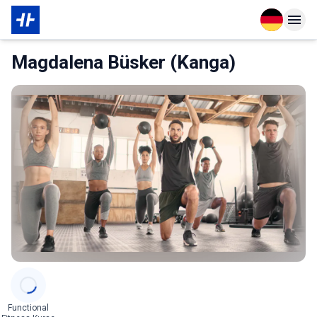
Open langu
Open n
Das Wichtigste zur Mitgliedschaft
Magdalena Büsker (Kanga)
Categories
Functional