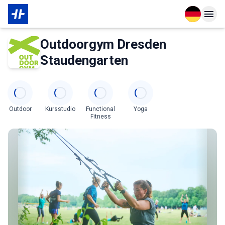
Open langu
Open n
Das Wichtigste zur Mitgliedschaft
Über den Partner
Outdoorgym Dresden
Staudengarten
Categories
Outdoor
Kursstudio
Functional
Yoga
Fitness