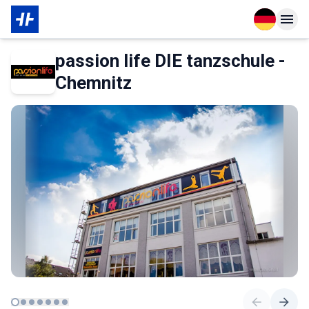
Open langu
Open n
Über den Partner
passion life DIE tanzschule -
Chemnitz