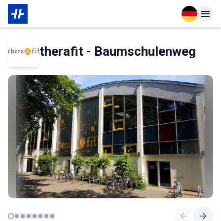
Open langu
Open n
Über den Partner
therafit - Baumschulenweg