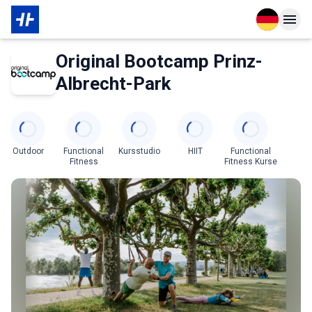
Open langu
Open n
Das Wichtigste zur Mitgliedschaft
Über den Partner
Original Bootcamp Prinz-
Albrecht-Park
Categories
Outdoor
Functional
Kursstudio
HIIT
Functional
Fitness
Fitness Kurse