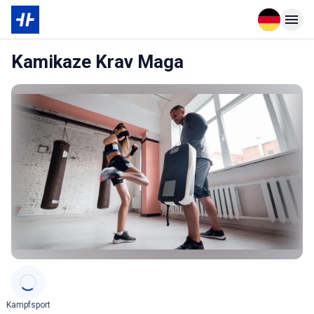
Open langu
Open n
Kamikaze Krav Maga
Categories
Kampfsport