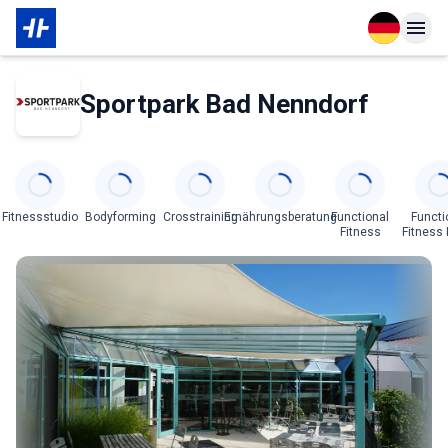
Open langu
Open n
Das Wichtigste zur Mitgliedschaft
Sportpark Bad Nenndorf
Categories
Fitnessstudio
Bodyforming
Crosstraining
Ernährungsberatung
Functional
Functi
Fitness
Fitness